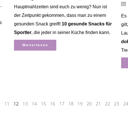
.
Hauptmahlzeiten sind euch zu wenig? Nun ist
der Zeitpunkt gekommen, dass man zu einem
Es 
s
gesunden Snack greift!
10 gesunde Snacks für
gil
Sportler
, die jeder in seiner Küche finden kann.
La
do
Weiterlesen
Tre
0
11
12
13
14
15
16
17
18
19
20
21
22
23
2