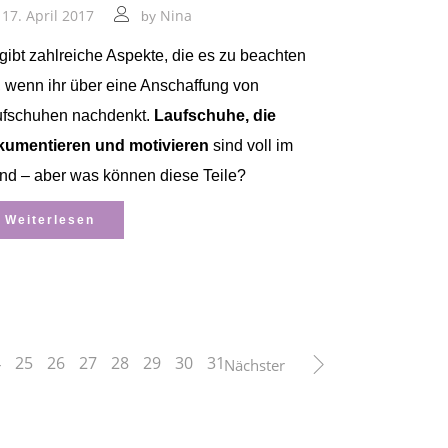
17. April 2017
Nina
by
gibt zahlreiche Aspekte, die es zu beachten
t, wenn ihr über eine Anschaffung von
ufschuhen nachdenkt.
Laufschuhe, die
kumentieren und motivieren
sind voll im
nd – aber was können diese Teile?
Weiterlesen
4
25
26
27
28
29
30
31
Nächster