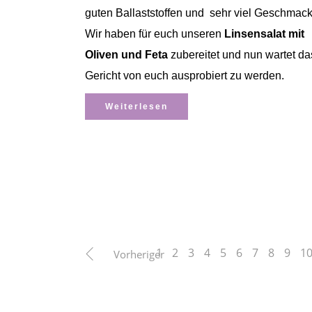
guten Ballaststoffen und sehr viel Geschmack
Wir haben für euch unseren
Linsensalat mit
Oliven und Feta
zubereitet und nun wartet da
Gericht von euch ausprobiert zu werden.
Weiterlesen
1
2
3
4
5
6
7
8
9
1
Vorheriger