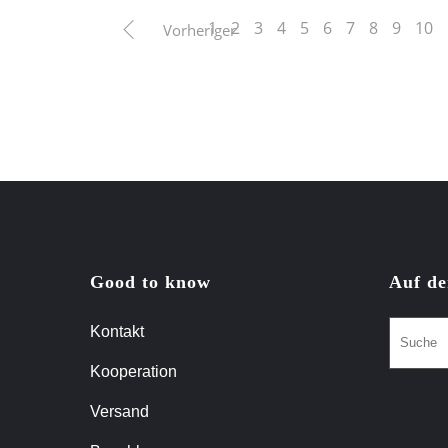
1
2
3
4
5
6
7
8
9
10
Vorheriger
Good to know
Auf de
Kontakt
Kooperation
Versand