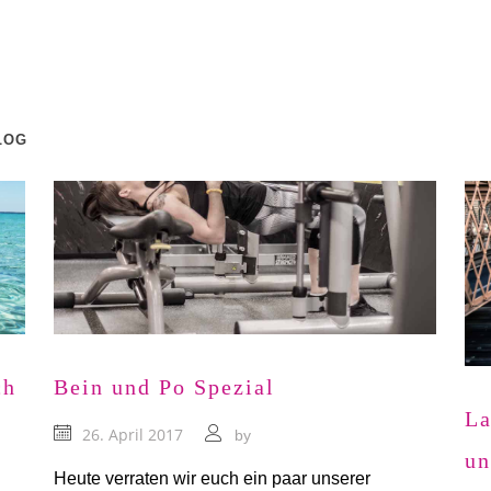
LOG
ch
Bein und Po Spezial
La
26. April 2017
by
un
Heute verraten wir euch ein paar unserer