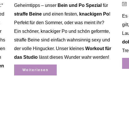
.
“
Geheimtipps – unser
Bein und Po Spezial
für
ed
straffe Beine
und einen festen,
knackigen Po
!
Es 
Perfekt für den Sommer, oder was meint ihr?
gil
r
Ein schöner, knackiger Po und schön geformte,
La
chs
straffe Beine sind einfach wahnsinnig sexy und
do
ren
der volle Hingucker. Unser kleines
Workout für
Tre
n
das Studio
lässt dieses Wunder wahr werden!
en
Weiterlesen