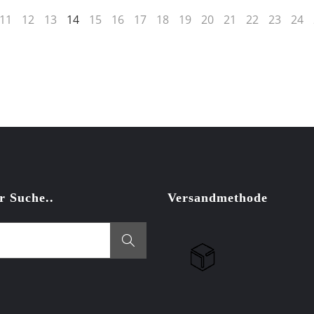
11
12
13
14
15
16
17
18
19
20
21
22
23
24
r Suche..
Versandmethode