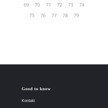
69
70
71
72
73
74
75
76
77
78
79
Good to know
Kontakt