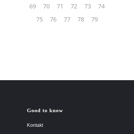
69
70
71
72
73
74
75
76
77
78
79
Good to know
Kontakt